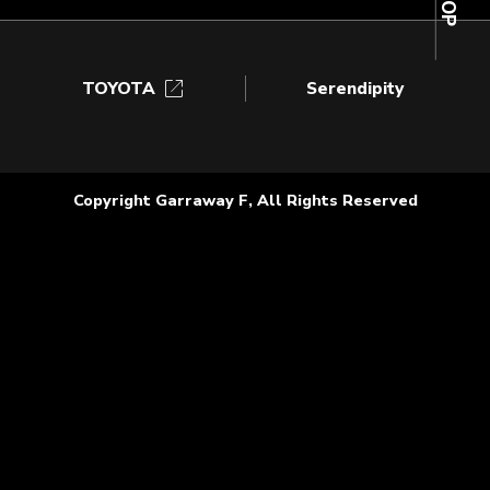
open_in_new
TOYOTA
Serendipity
Copyright Garraway F, All Rights Reserved