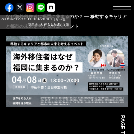
なぜ海外移住者は福岡に集まるのか？ ― 移動するキャリア
10:00
20:00
OPEN-CLOSE
-
（月〜金）
天神CLASS 3
福岡市
階
と都市の未来を考える対話イベント
PAGE TOP